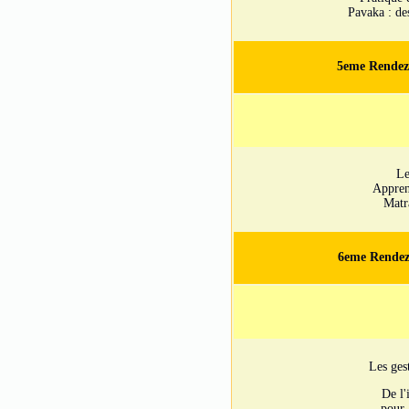
Pavaka : de
5eme Rendez
Le
Appren
Matr
6eme Rendez
Les ges
De l
pour 