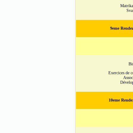
Matrika
Sva
9eme Rendez
Bi
Exercices de c
Assoc
Dévelop
10eme Rendez