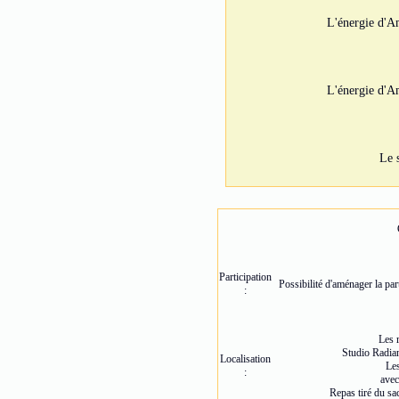
L'énergie d'A
L'énergie d'A
Le 
Participation
Possibilité d'aménager la par
:
Les 
Studio Radia
Localisation
Les
:
avec
Repas tiré du sa