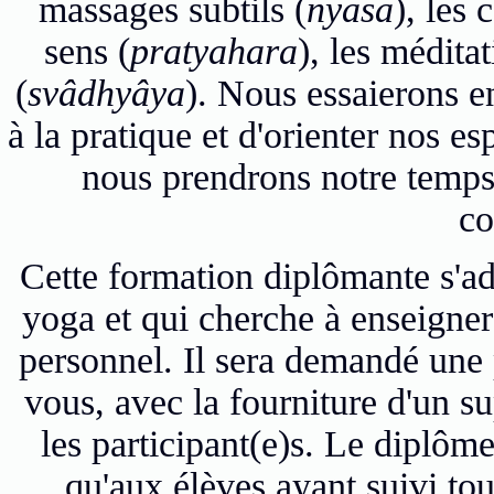
massages subtils (
nyasa
), les 
sens (
pratyahara
), les méditat
(
svâdhyâya
). Nous essaierons en
à la pratique et d'orienter nos es
nous prendrons notre temps
co
Cette formation diplômante s'ad
yoga et qui cherche à enseigne
personnel. Il sera demandé une 
vous, avec la fourniture d'un s
les participant(e)s. Le diplôme
qu'aux élèves ayant suivi to