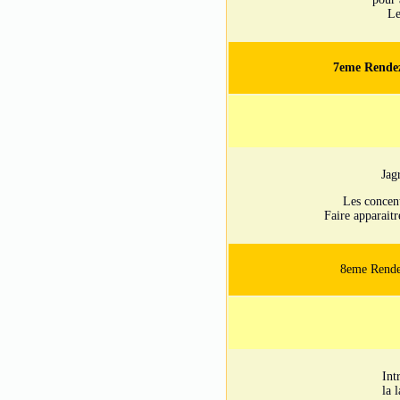
Le
7eme Rendez
Jag
Les concent
Faire apparaitr
8eme Rende
Int
la 