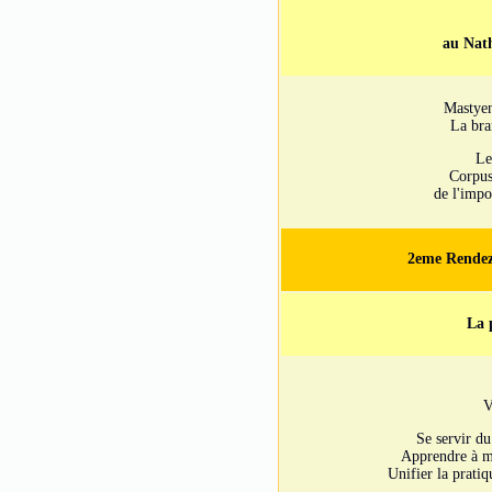
au Nath
Mastye
La bra
Le
Corpus
de l'impo
2eme Rendez
La 
V
Se servir d
Apprendre à mo
Unifier la prati