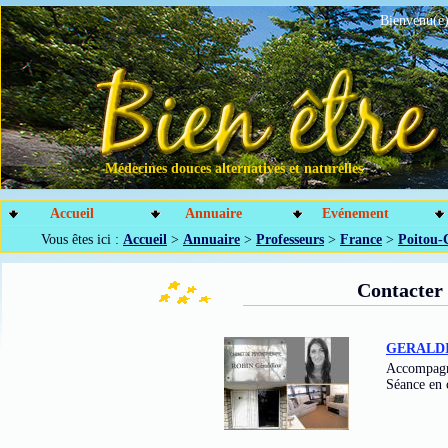
Bienvenu(e)
Médecines douces alternatives et naturelles
Accueil
Annuaire
Evénement
Vous êtes ici :
Accueil
>
Annuaire
>
Professeurs
>
France
>
Poitou-
Contacte
GERALDI
Accompagne
Séance en c