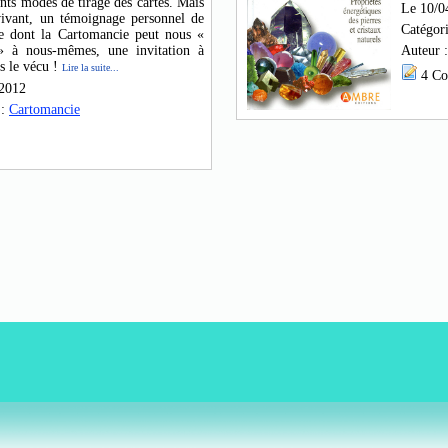
ents modes de tirage des cartes. Mais
Le 10/0
vivant, un témoignage personnel de
Catégor
e dont la Cartomancie peut nous «
 » à nous-mêmes, une invitation à
Auteur 
s le vécu !
Lire la suite...
4 Co
/2012
 :
Cartomancie