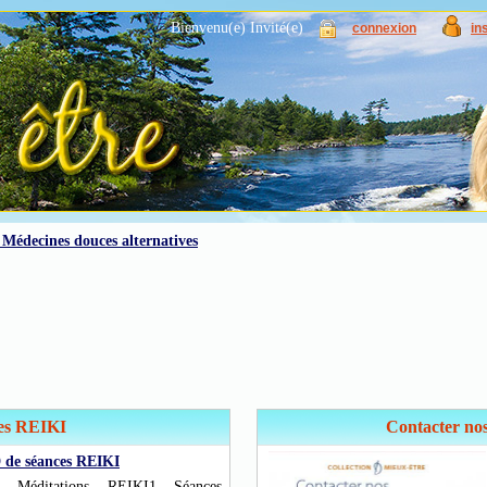
Bienvenu(e) Invité(e)
connexion
in
Médecines douces alternatives
es REIKI
Contacter nos
 de séances REIKI
 Méditations REIKI1 Séances