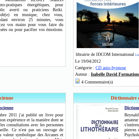
auto-pratiques énergétiques, pour
blic averti ou praticiens Reiki.
idé(e) en musique, chez vous,
ndant environ 25 minutes, vous
acez vos mains pour vous faire du
sées ou pour pacifier vos émotions.
librairie de IDCOM International
Lir
Le 19/04/2012
Catégorie :
CD auto-hypnose
Auteur :
Isabelle David Formatio
4 Commentaire(s)
cienne
Dictionnaire 
ncienne
Diction
re 2011 j'ai publié un livre pour
Reynald
mon expérience et la manière dont se
amateu
les consultations avec les personnes
s'intér
ueille. Ce n'est pas un ouvrage de
pierres
la valeur symbolique des Arcanes et
Psychol