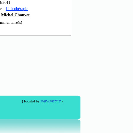
4/2011
ie :
Lithothérapie
:
Michel Chauvet
mmentaire(s)
( boosted by
www.mcdi.fr
)