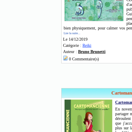
d'
pu
Gu
pe
pl
bien physiquement, pour calmer vos pen
Lire la suite...
Le 14/12/2019
Catégorie :
Reiki
Auteur :
Bruno Brunetti
0 Commentaire(s)
Cartoman
Cartoma
En novemb
partager 
déroulent 
que j'acc
plus sur 