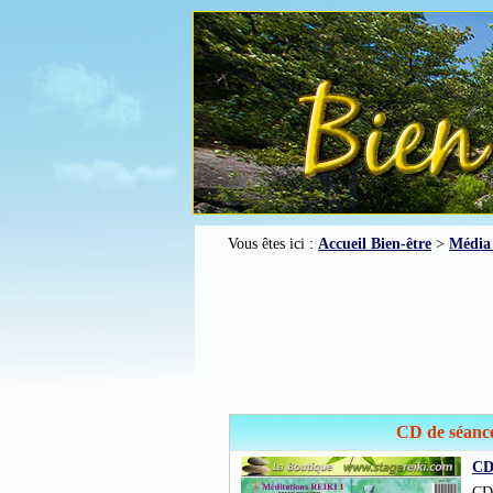
Vous êtes ici :
Accueil Bien-être
>
Média 
CD de séanc
CD
CD