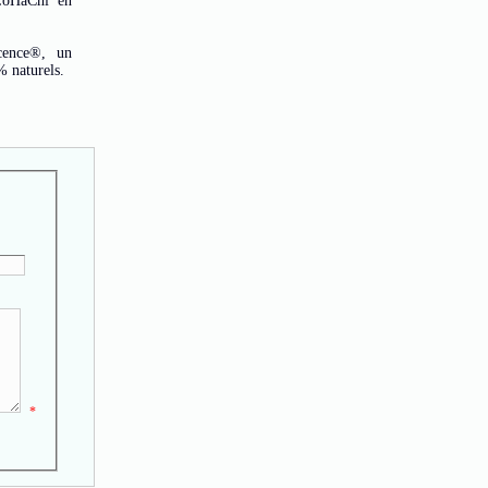
 LoHaChi en
cence®, un
 naturels.
*