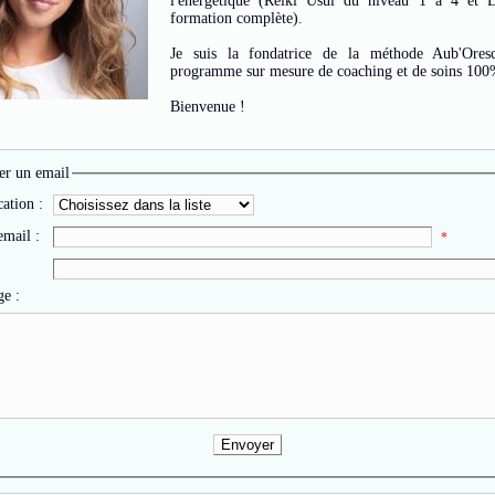
l'énergétique (Reiki Usui du niveau 1 à 4 et
formation complète).
Je suis la fondatrice de la méthode Aub'Ores
programme sur mesure de coaching et de soins 100%
Bienvenue !
r un email
cation :
email :
*
e :