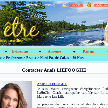
Bienvenu(e) Invité(e)
connexion
inscription
s et naturelles
Evénement
Annonce
Partage
ts
>
Professeurs
>
France
>
Nord-Pas-de-Calais
>
59-Nord
Contacter Anaïs LIEFOOGHE
Anaïs LIEFOOGHE
Je suis Maitre enseignante énergéticienne Re
LaHoChi, Coach, naturopathe certifiée sur Lille
Marquette Lez Lille.
Je propose des consultations et des formation