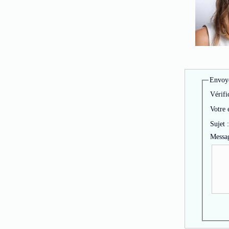
Envoye
Vérifi
Votre 
Sujet :
Messag