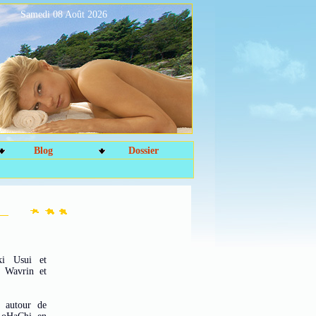
Samedi 08 Août 2026
Blog
Dossier
ïki Usui et
, Wavrin et
s autour de