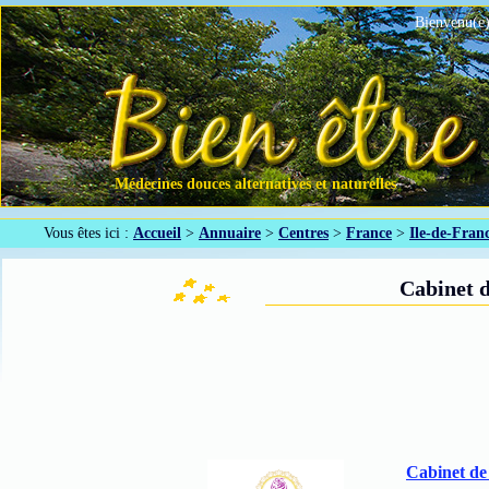
Bienvenu(e)
Médecines douces alternatives et naturelles
Vous êtes ici :
Accueil
>
Annuaire
>
Centres
>
France
>
Ile-de-Fran
Cabinet d
Cabinet de