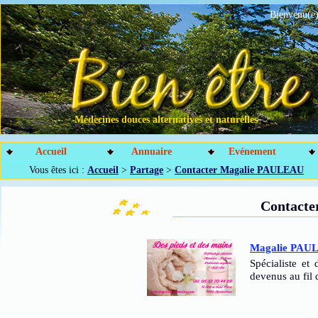
Bienvenu(e)
Médecines douces alternatives et naturelles
Accueil
Annuaire
Evénement
Vous êtes ici :
Accueil
>
Partage
>
Contacter Magalie PAULEAU
Contact
Magalie PAU
Spécialiste et
devenus au fil 