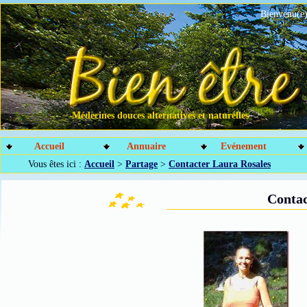
Bienvenu(e)
Médecines douces alternatives et naturelles
Accueil
Annuaire
Evénement
Vous êtes ici :
Accueil
>
Partage
>
Contacter Laura Rosales
Contac