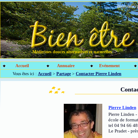
Bienvenu(e)
Médecines douces alternatives et naturelles
Accueil
Annuaire
Evénement
Vous êtes ici :
Accueil
>
Partage
>
Contacter Pierre Linden
Contac
Pierre Linden
Pierre Linden -
école de forma
tel 04 94 66 48
Le Pradet - pr