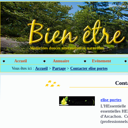
Bienvenu(e)
Médecines douces alternatives et naturelles
Accueil
Annuaire
Evénement
Vous êtes ici :
Accueil
>
Partage
>
Contacter elise portes
Conta
elise portes
L'HEssentielle
essentielles HE
d'Arcachon. C
(professionnels