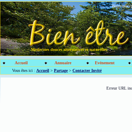
Bienvenu(e)
Médecines douces alternatives et naturelles
Accueil
Annuaire
Evénement
Vous êtes ici :
Accueil
>
Partage
>
Contacter Invité
Erreur URL inc