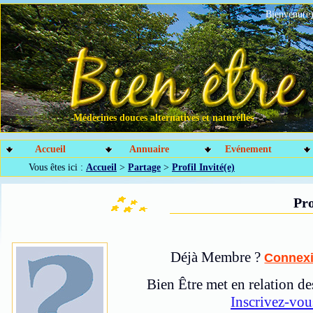
Bienvenu(e)
Médecines douces alternatives et naturelles
Accueil
Annuaire
Evénement
Vous êtes ici :
Accueil
>
Partage
>
Profil Invité(e)
Pro
Déjà Membre ?
Connex
Bien Être met en relation de
Inscrivez-vou