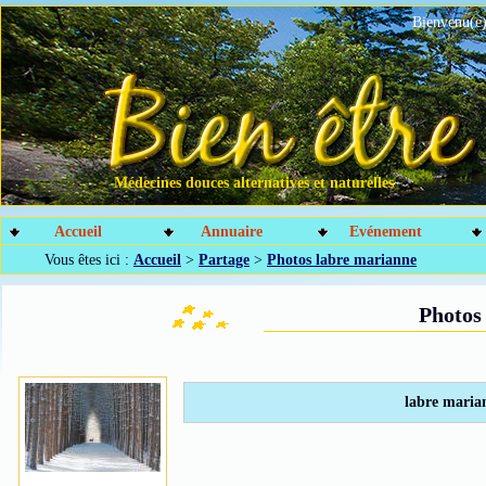
Bienvenu(e)
Médecines douces alternatives et naturelles
Accueil
Annuaire
Evénement
Vous êtes ici :
Accueil
>
Partage
>
Photos labre marianne
Photos
labre maria