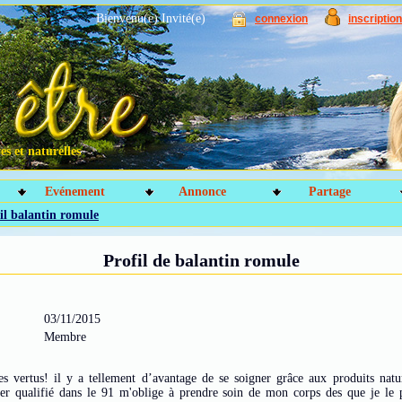
Bienvenu(e) Invité(e)
connexion
inscription
s et naturelles
Evénement
Annonce
Partage
il balantin romule
Profil de balantin romule
03/11/2015
Membre
es vertus! il y a tellement d’avantage de se soigner grâce aux produits nat
ier qualifié dans le 91 m'oblige à prendre soin de mon corps des que je le