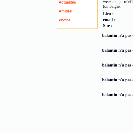
weekend je m'effo
Actualités
lombalgie.
Amitiés
Lieu :
email :
Photos
Site :
balantin n'a pas 
balantin n'a pas 
balantin n'a pas 
balantin n'a pas 
balantin n'a pas 