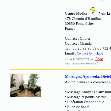
Centre Mudita
Voir la
478 Chemin d'Hamiliac
30850 Fontarèches
France
Contact :
Olivier
Contact :
Chanda
Tel :
06.25.99.98.89 ou +32 
Email :
Contact formulaire
Asso
Inscrit le 06/03/2024 par
https://www.centre-mudita.fr
Massages, Ayurvéda, Diétét
AyurPurusha - La conscience 
• Massage Abhyanga aux huil
• Massage et points Marma
• Libération émotionnelle
• Bilan de Santé