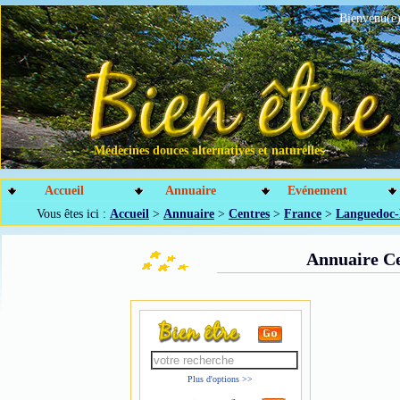
Bienvenu(e)
Médecines douces alternatives et naturelles
Accueil
Annuaire
Evénement
Vous êtes ici :
Accueil
>
Annuaire
>
Centres
>
France
>
Languedoc-
Annuaire Ce
Plus d'options >>