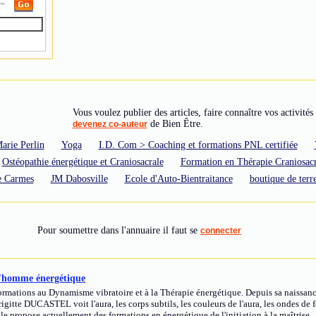
Vous voulez publier des articles, faire connaître vos activités 
de Bien Être.
devenez co-auteur
arie Perlin
Yoga
I.D. Com > Coaching et formations PNL certifiée
Ostéopathie énergétique et Craniosacrale
Formation en Thérapie Craniosacr
de Carmes
JM Dabosville
Ecole d'Auto-Bientraitance
boutique de terr
Pour soumettre dans l'annuaire il faut se
connecter
'homme énergétique
ormations au Dynamisme vibratoire et à la Thérapie énergétique. Depuis sa naissanc
igitte DUCASTEL voit l'aura, les corps subtils, les couleurs de l'aura, les ondes de 
le propose actuellement des formations en énergétique de l'initiation à la maîtrise.