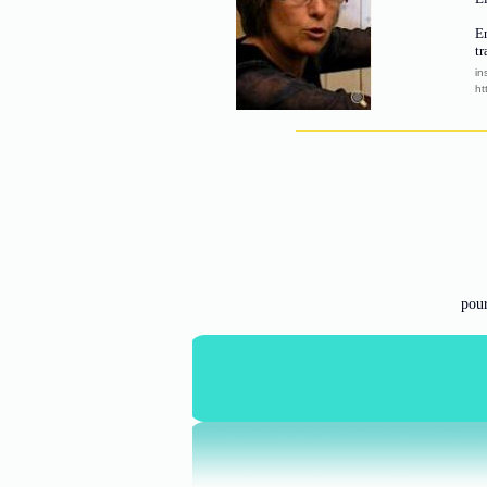
En
tr
in
ht
pour