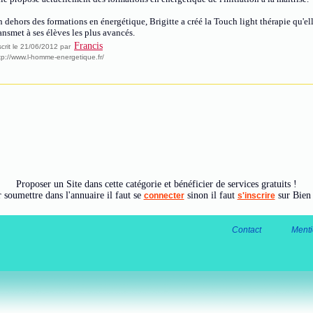
 dehors des formations en énergétique, Brigitte a créé la Touch light thérapie qu'el
ansmet à ses élèves les plus avancés.
Francis
scrit le 21/06/2012 par
tp://www.l-homme-energetique.fr/
Proposer un Site dans cette catégorie et bénéficier de services gratuits !
 soumettre dans l'annuaire il faut se
sinon il faut
sur Bien
connecter
s'inscrire
Contact
Menti