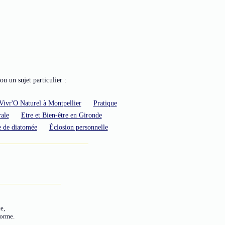
ou un sujet particulier :
Vivr'O Naturel à Montpellier
Pratique
ale
Etre et Bien-être en Gironde
e de diatomée
Éclosion personnelle
e,
forme.