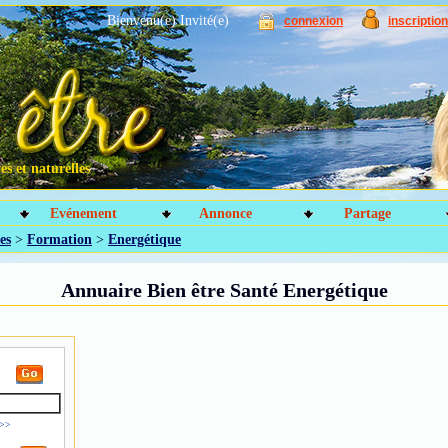
Bienvenu(e) Invité(e)
connexion
inscription
s et naturelles
Evénement
Annonce
Partage
es
>
Formation
>
Energétique
Annuaire Bien être Santé Energétique
 >>