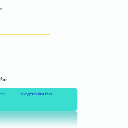
le
 Être
ons
(© copyright Bien Être)