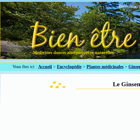
Bienvenu(e)
Médecines douces alternatives et naturelles
Vous êtes ici :
Accueil
>
Encyclopédie
>
Plantes médicinales
>
Ginse
Le Ginsen