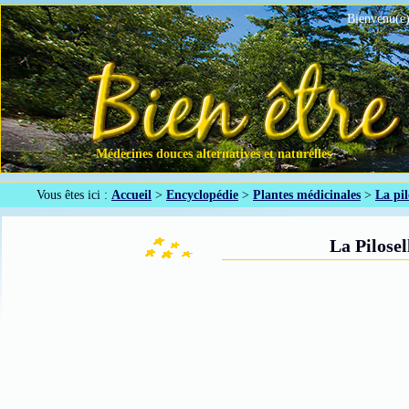
Bienvenu(e)
Médecines douces alternatives et naturelles
Vous êtes ici :
Accueil
>
Encyclopédie
>
Plantes médicinales
>
La pil
La Pilosel