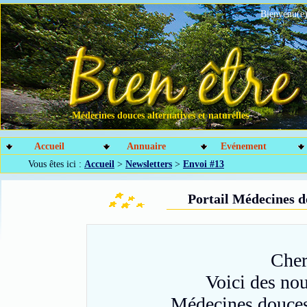
Bienvenu(e)
Médecines douces alternatives et naturelles
Accueil
Annuaire
Evénement
Vous êtes ici :
Accueil
>
Newsletters
>
Envoi #13
Portail Médecines d
Cher
Voici des nou
Médecines douces, 