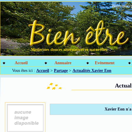
Bienvenu(e)
Médecines douces alternatives et naturelles
Accueil
Annuaire
Evénement
Vous êtes ici :
Accueil
>
Partage
>
Actualités Xavier Eon
Actual
Xavier Eon n'a 