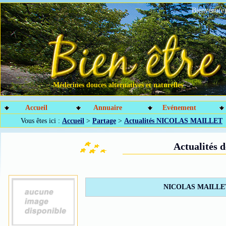
Bienvenu(e)
Médecines douces alternatives et naturelles
Accueil
Annuaire
Evénement
Vous êtes ici :
Accueil
>
Partage
>
Actualités NICOLAS MAILLET
Actualité
NICOLAS MAILLET n'