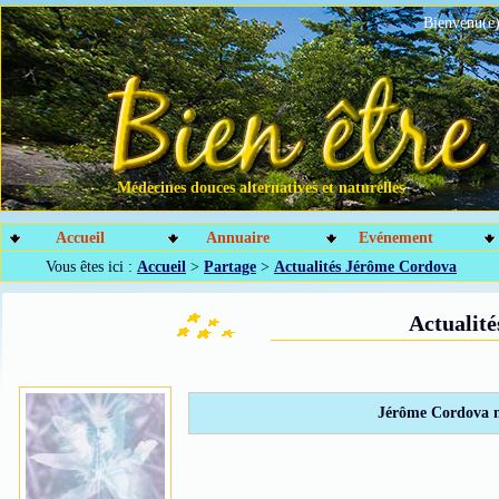
Bienvenu(e)
Médecines douces alternatives et naturelles
Accueil
Annuaire
Evénement
Vous êtes ici :
Accueil
>
Partage
>
Actualités Jérôme Cordova
Actualit
Jérôme Cordova n'