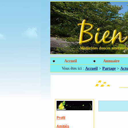
Médecines douces alternative
Accueil
Annuaire
Vous êtes ici :
Accueil
>
Partage
>
Actu
Profil
Amitiés