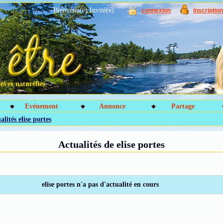
Bienvenu(e) Invité(e)
connexion
inscription
s et naturelles
Evénement
Annonce
Partage
alités elise portes
Actualités de elise portes
elise portes n'a pas d'actualité en cours