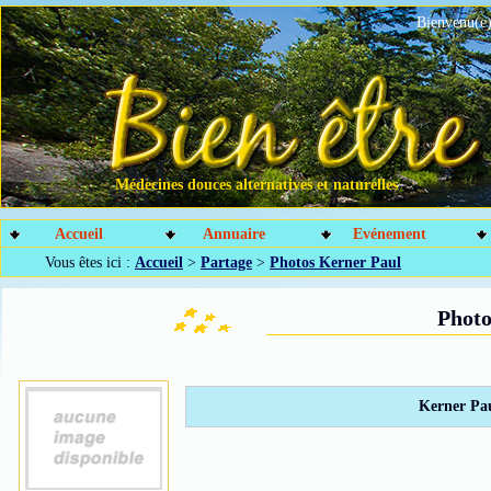
Bienvenu(e)
Médecines douces alternatives et naturelles
Accueil
Annuaire
Evénement
Vous êtes ici :
Accueil
>
Partage
>
Photos Kerner Paul
Photo
Kerner Pau