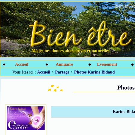
Bienvenu(e)
Médecines douces alternatives et naturelles
Accueil
Annuaire
Evénement
Vous êtes ici :
Accueil
>
Partage
>
Photos Karine Bidaud
Photos
Karine Bida