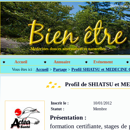
Bienvenu(e)
Médecines douces alternatives et naturelles
Accueil
Annuaire
Evénement
Vous êtes ici :
Accueil
>
Partage
>
Profil SHIATSU et MEDECIN
Profil de SHIATSU et
Inscrit le :
10/01/2012
Statut :
Membre
Présentation :
formation certifiante, stages d