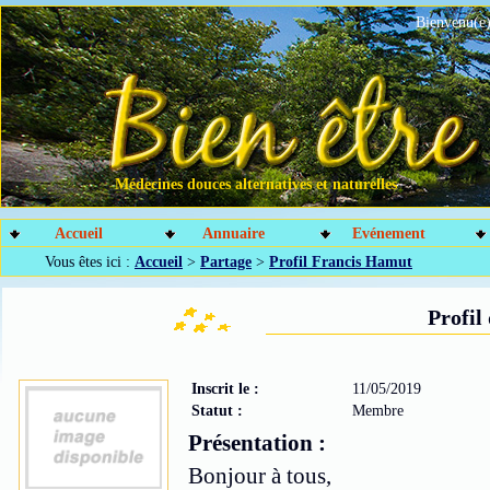
Bienvenu(e)
Médecines douces alternatives et naturelles
Accueil
Annuaire
Evénement
Vous êtes ici :
Accueil
>
Partage
>
Profil Francis Hamut
Profil
Inscrit le :
11/05/2019
Statut :
Membre
Présentation :
Bonjour à tous,