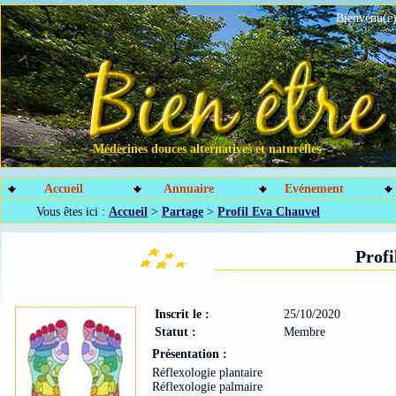
Bienvenu(e)
Médecines douces alternatives et naturelles
Accueil
Annuaire
Evénement
Vous êtes ici :
Accueil
>
Partage
>
Profil Eva Chauvel
Profi
Inscrit le :
25/10/2020
Statut :
Membre
Présentation :
Réflexologie plantaire
Réflexologie palmaire