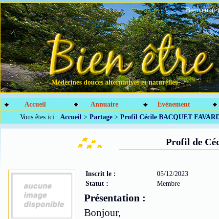
Bienvenu(e)
Médecines douces alternatives et naturelles
Accueil
Annuaire
Evénement
Vous êtes ici :
Accueil
>
Partage
>
Profil Cécile BACQUET FAVAR
Profil de 
Inscrit le :
05/12/2023
Statut :
Membre
Présentation :
Bonjour,