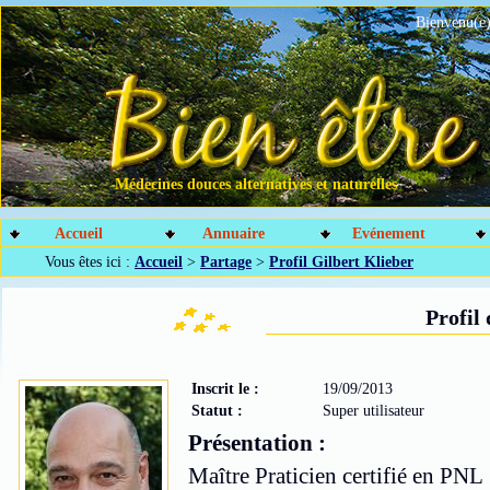
Bienvenu(e)
Médecines douces alternatives et naturelles
Accueil
Annuaire
Evénement
Vous êtes ici :
Accueil
>
Partage
>
Profil Gilbert Klieber
Profil
Inscrit le :
19/09/2013
Statut :
Super utilisateur
Présentation :
Maître Praticien certifié en PNL