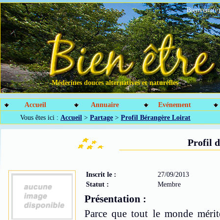
Bienvenu(e)
Médecines douces alternatives et naturelles
Accueil
Annuaire
Evénement
Vous êtes ici :
Accueil
>
Partage
>
Profil Bérangère Loirat
Profil 
Inscrit le :
27/09/2013
Statut :
Membre
Présentation :
Parce que tout le monde mérite