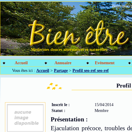
Bienvenu(e)
Médecines douces alternatives et naturelles
Accueil
Annuaire
Evénement
Vous êtes ici :
Accueil
>
Partage
>
Profil seo-ref seo-ref
Profil
Inscrit le :
15/04/2014
Statut :
Membre
Présentation :
Ejaculation précoce, troubles d