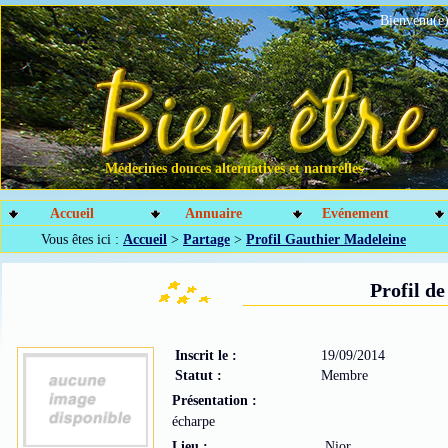
Bienvenu(e)
Médecines douces alternatives et naturelles
Accueil
Annuaire
Evénement
Vous êtes ici :
Accueil
>
Partage
>
Profil Gauthier Madeleine
Profil d
Inscrit le :
19/09/2014
Statut :
Membre
Présentation :
écharpe
Lieu :
Nior