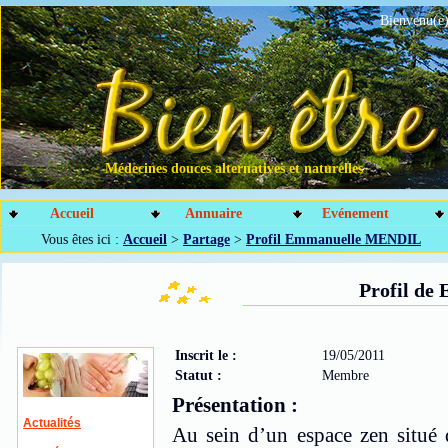
Bienvenu(e)
Médecines douces alternatives et naturelles
Accueil
Annuaire
Evénement
Vous êtes ici :
Accueil
>
Partage
>
Profil Emmanuelle MENDIL
Profil d
Inscrit le :
19/05/2011
Statut :
Membre
Présentation :
Actualités
Au sein d’un espace zen situé d