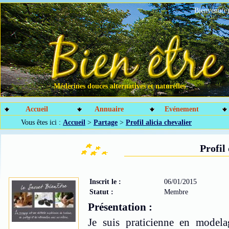
Bienvenu(e)
Médecines douces alternatives et naturelles
Accueil
Annuaire
Evénement
Vous êtes ici :
Accueil
>
Partage
>
Profil alicia chevalier
Profil
Inscrit le :
06/01/2015
Statut :
Membre
Présentation :
Je suis praticienne en modela