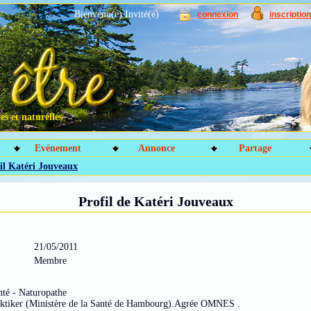
Bienvenu(e) Invité(e)
connexion
inscription
s et naturelles
Evénement
Annonce
Partage
il Katéri Jouveaux
Profil de Katéri Jouveaux
21/05/2011
Membre
nté - Naturopathe
ktiker (Ministère de la Santé de Hambourg).Agrée OMNES .