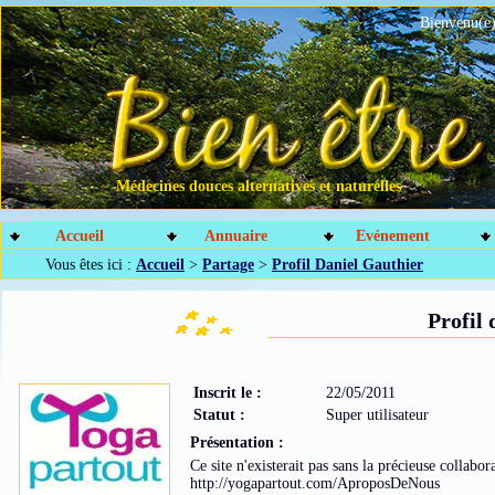
Bienvenu(e)
Médecines douces alternatives et naturelles
Accueil
Annuaire
Evénement
Vous êtes ici :
Accueil
>
Partage
>
Profil Daniel Gauthier
Profil
Inscrit le :
22/05/2011
Statut :
Super utilisateur
Présentation :
Ce site n'existerait pas sans la précieuse collabo
http://yogapartout.com/AproposDeNous