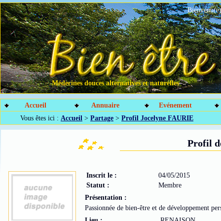
Bienvenu(e)
Médecines douces alternatives et naturelles
Accueil
Annuaire
Evénement
Vous êtes ici :
Accueil
>
Partage
>
Profil Jocelyne FAURIE
Profil 
Inscrit le :
04/05/2015
Statut :
Membre
Présentation :
Passionnée de bien-être et de développement per
Lieu :
RENAISON