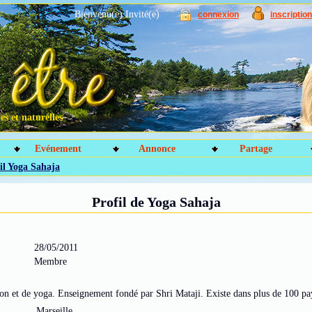
Bienvenu(e) Invité(e)
connexion
inscription
s et naturelles
Evénement
Annonce
Partage
il Yoga Sahaja
Profil de Yoga Sahaja
28/05/2011
Membre
on et de yoga. Enseignement fondé par Shri Mataji. Existe dans plus de 100 pa
Marseille