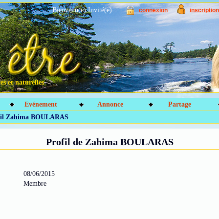
Bienvenu(e) Invité(e)
connexion
inscription
s et naturelles
Evénement
Annonce
Partage
fil Zahima BOULARAS
Profil de Zahima BOULARAS
08/06/2015
Membre