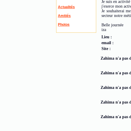
Je suis en activit
j'exerce mon acti
Actualités
Je souhaiterai me
secteur notre méti
Amitiés
Photos
Belle journée
iza
Lieu :
email :
Site :
Zahima n'a pas de
Zahima n'a pas d
Zahima n'a pas d'
Zahima n'a pas d'
Zahima n'a pas d