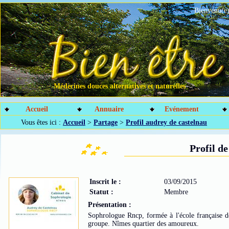
Bienvenu(e)
Médecines douces alternatives et naturelles
Accueil
Annuaire
Evénement
Vous êtes ici :
Accueil
>
Partage
>
Profil audrey de castelnau
Profil d
Inscrit le :
03/09/2015
Statut :
Membre
Présentation :
Sophrologue Rncp, formée à l'école française de
groupe. Nîmes quartier des amoureux.