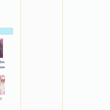
edon
onne
O