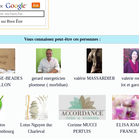
ec
sur Bien Être
Vous connaissez peut-être ces personnes :
SSE-BEADES
gerard energeticien
valérie MASSARDIER
valerie r
LLON
ploemeur ( morbihan)
lot et gar
tos
Lotus Nguyen duc
Corinne MUCCI
ELISA JOA
embourg
Charleval
PERTUIS
FRANCE