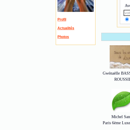
Av
Profil
Actualités
Photos
Gwénaëlle BA
ROUSSI
Michel San
Paris 6ème Lux