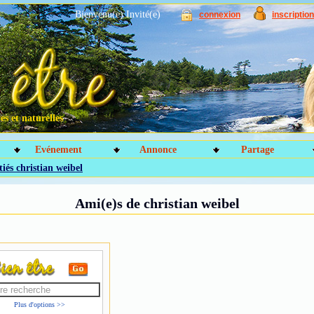
Bienvenu(e) Invité(e)
connexion
inscription
s et naturelles
Evénement
Annonce
Partage
iés christian weibel
Ami(e)s de christian weibel
Plus d'options >>