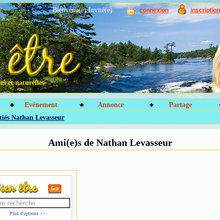
Bienvenu(e) Invité(e)
connexion
inscription
s et naturelles
Evénement
Annonce
Partage
iés Nathan Levasseur
Ami(e)s de Nathan Levasseur
Plus d'options >>