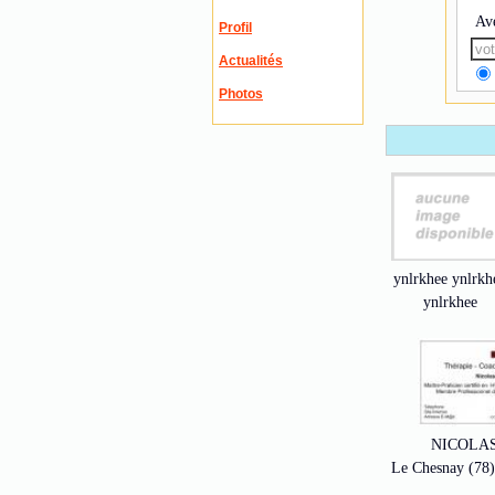
Av
Profil
Actualités
Photos
ynlrkhee ynlrkh
ynlrkhee
NICOLAS
Le Chesnay (78) 