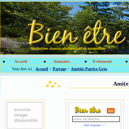
Bienvenu(e)
Médecines douces alternatives et naturelles
Accueil
Annuaire
Evénement
Vous êtes ici :
Accueil
>
Partage
>
Amitiés Patrice Gros
Ami(e)
Plus d'options >>