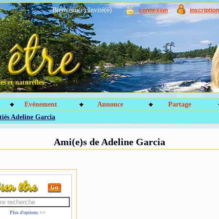
Bienvenu(e) Invité(e)
connexion
inscription
s et naturelles
Evénement
Annonce
Partage
iés Adeline Garcia
Ami(e)s de Adeline Garcia
Plus d'options >>