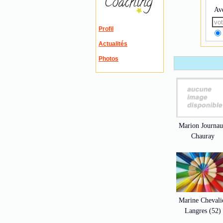
Av
Profil
Actualités
Photos
Marion Journa
Chauray
Marine Chevali
Langres (52)