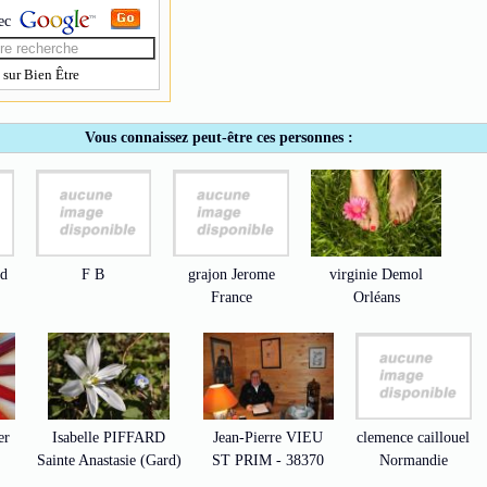
ec
sur Bien Être
Vous connaissez peut-être ces personnes :
ud
F B
grajon Jerome
virginie Demol
France
Orléans
er
Isabelle PIFFARD
Jean-Pierre VIEU
clemence caillouel
Sainte Anastasie (Gard)
ST PRIM - 38370
Normandie