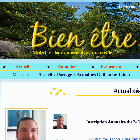
Bienvenu(e)
Médecines douces alternatives et naturelles
Accueil
Annuaire
Evénement
Vous êtes ici :
Accueil
>
Partage
>
Actualités Guillaume Tahon
Actualité
Inscription Annuaire du 24/
Guillaume Tahon kinésithér