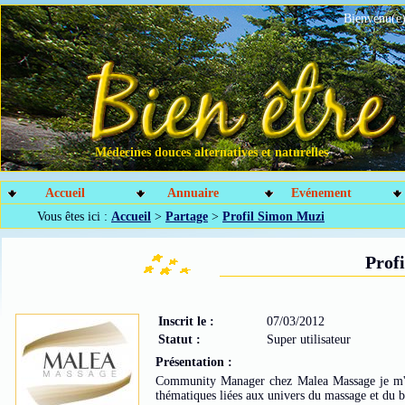
Bienvenu(e)
Médecines douces alternatives et naturelles
Accueil
Annuaire
Evénement
Vous êtes ici :
Accueil
>
Partage
>
Profil Simon Muzi
Prof
Inscrit le :
07/03/2012
Statut :
Super utilisateur
Présentation :
Community Manager chez Malea Massage je m'e
thématiques liées aux univers du massage et du b