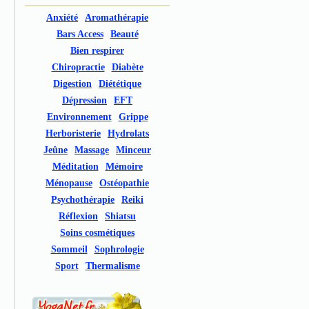
Anxiété
Aromathérapie
Bars Access
Beauté
Bien respirer
Chiropractie
Diabète
Digestion
Diététique
Dépression
EFT
Environnement
Grippe
Herboristerie
Hydrolats
Jeûne
Massage
Minceur
Méditation
Mémoire
Ménopause
Ostéopathie
Psychothérapie
Reiki
Réflexion
Shiatsu
Soins cosmétiques
Sommeil
Sophrologie
Sport
Thermalisme