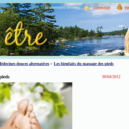
Bienvenu(e) Invité(e)
connexion
in
édecines douces alternatives
>
Les bienfaits du massage des pieds
pieds
30/04/2012