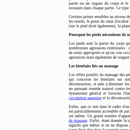
partie ou un organe du corps et le 
existants dans chaque partie. Ce ty
Certains points sensibles au niveau de
les orteils, le point du cœur (localisé
(sur le pied droit également), la plant
Pourquoi les pieds nécessitent-ils 
Les pieds sont la partie du corps qu
nombreuses agressions extérieures : c
de soins appropriés et qu'on s'en occ
agressions mais également de soigne
Les bienfaits liés au massage
Les effets positifs du massage des p
qui concerne les bienfaits sur no
décontraction, et aide à diminuer les
un puissant remède naturel contre le
dynamisme général et favorise l'har
circulation sanguine
et la décontracti
Enfin, que ce soit dans le cadre d'un
est particulièrement accessible de par 
soi même. Un grand nombre d'apparei
de massage
. Enfin, étant donnée la t
signifie que même si on ne dispose p
pause bien être dans la journée pour s