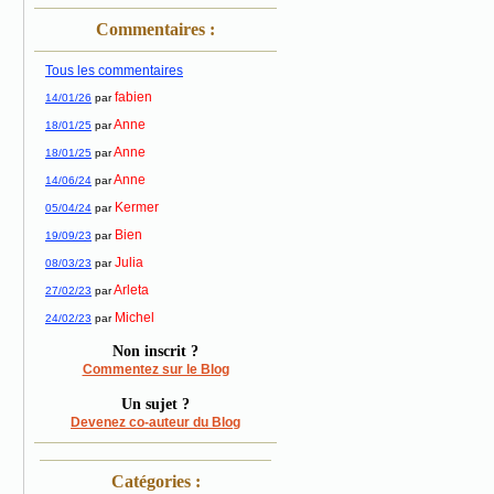
Commentaires :
Tous les commentaires
fabien
14/01/26
par
Anne
18/01/25
par
Anne
18/01/25
par
Anne
14/06/24
par
Kermer
05/04/24
par
Bien
19/09/23
par
Julia
08/03/23
par
Arleta
27/02/23
par
Michel
24/02/23
par
Non inscrit ?
Commentez sur le Blog
Un sujet ?
Devenez co-auteur du Blog
Catégories :