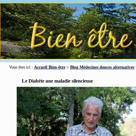
Bie
Vous êtes ici :
Accueil Bien-être
>
Blog Médecines douces alternatives
Le Diabète une maladie silencieuse