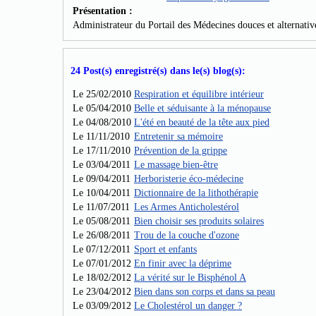
Présentation :
Administrateur du Portail des Médecines douces et alternativ
24 Post(s) enregistré(s) dans le(s) blog(s):
Le 25/02/2010
Respiration et équilibre intérieur
Le 05/04/2010
Belle et séduisante à la ménopause
Le 04/08/2010
L'été en beauté de la tête aux pied
Le 11/11/2010
Entretenir sa mémoire
Le 17/11/2010
Prévention de la grippe
Le 03/04/2011
Le massage bien-être
Le 09/04/2011
Herboristerie éco-médecine
Le 10/04/2011
Dictionnaire de la lithothérapie
Le 11/07/2011
Les Armes Anticholestérol
Le 05/08/2011
Bien choisir ses produits solaires
Le 26/08/2011
Trou de la couche d'ozone
Le 07/12/2011
Sport et enfants
Le 07/01/2012
En finir avec la déprime
Le 18/02/2012
La vérité sur le Bisphénol A
Le 23/04/2012
Bien dans son corps et dans sa peau
Le 03/09/2012
Le Cholestérol un danger ?