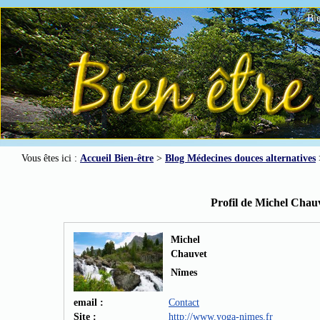
Bie
Vous êtes ici :
Accueil Bien-être
>
Blog Médecines douces alternatives
Profil de Michel Chau
Michel
Chauvet
Nîmes
email :
Contact
Site :
http://www.yoga-nimes.fr