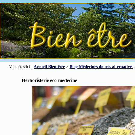
Bie
Vous êtes ici :
Accueil Bien-être
>
Blog Médecines douces alternatives
Herboristerie éco-médecine